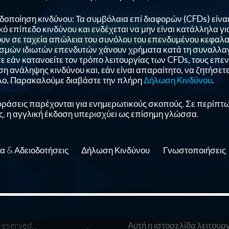
δοποίηση κινδύνου: Τα συμβόλαια επί διαφορών (CFDs) είν
ό επίπεδο κινδύνου και ενδέχεται να μην είναι κατάλληλα γ
υν σε ταχεία απώλεια του συνόλου του επενδυμένου κεφαλα
σμών ιδιωτών επενδυτών χάνουν χρήματα κατά τη συναλλαγ
ε εάν κατανοείτε τον τρόπο λειτουργίας των CFDs, τους επεν
εση ανάληψης κινδύνου και, εάν είναι απαραίτητο, να ζητήσ
ο. Παρακαλούμε διαβάστε την πλήρη
Δήλωση Κινδύνου
.
φράσεις παρέχονται για ενημερωτικούς σκοπούς. Σε περίπτ
, η αγγλική έκδοση υπερισχύει ως επίσημη γλώσσα.
α & Αδειοδοτήσεις
Δήλωση Κινδύνου
Γνωστοποιήσεις
 reserved.
Αυτή η ιστοσελίδα λειτουρ