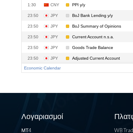
Λογαριασμοί
Πλατ
ΜΤ4
WB Tra