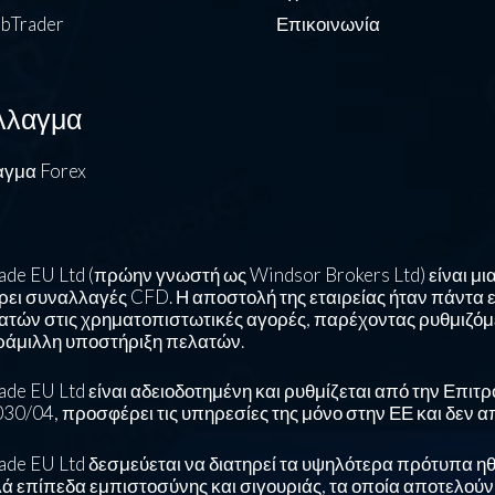
bTrader
Επικοινωνία
λλαγμα
γμα Forex
de EU Ltd (πρώην γνωστή ως Windsor Brokers Ltd) είναι μια
ει συναλλαγές CFD. Η αποστολή της εταιρείας ήταν πάντα
ατών στις χρηματοπιστωτικές αγορές, παρέχοντας ρυθμιζόμ
ράμιλλη υποστήριξη πελατών.
ade EU Ltd είναι αδειοδοτημένη και ρυθμίζεται από την Επι
030/04, προσφέρει τις υπηρεσίες της μόνο στην ΕΕ και δεν α
ade EU Ltd δεσμεύεται να διατηρεί τα υψηλότερα πρότυπα 
ά επίπεδα εμπιστοσύνης και σιγουριάς, τα οποία αποτελούν 