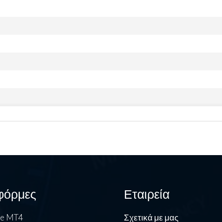
φόρμες
Εταιρεία
de MT4
Σχετικά με μας