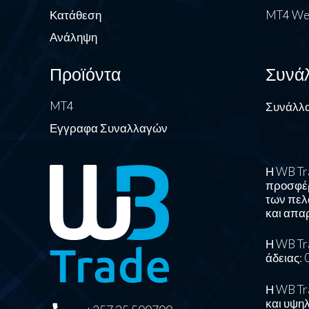
Κατάθεση
MT4 We
Ανάληψη
Προϊόντα
Συνά
MT4
Συνάλλα
Εγγραφα Συναλλαγών
Η WB Tra
προσφέρ
των πελ
και απα
Η WB Tr
άδειας: 
Η WB Tr
και υψηλ