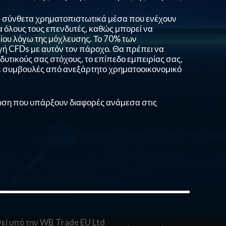
αι σύνθετα χρηματοπιστωτικά μέσα που ενέχουν
ια όλους τους επενδυτές, καθώς μπορεί να
ίου λόγω της μόχλευσης. Το
70%
των
ή CFDs με αυτόν τον πάροχο. Θα πρέπει να
δυτικούς σας στόχους, το επίπεδο εμπειρίας σας,
ετε συμβουλές από ανεξάρτητο χρηματοοικονομικό
ωση που υπάρξουν διαφορές ανάμεσα στις
γεί υπό την
WB Trade EU Ltd