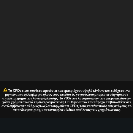
Tα CFDs είναι σύνθετα προιόντα και εμπεριέχουν υψηλό κίνδυνο και ενδέχεται να
μην είναι κατάλληλα για όλους τους επενδυτές, γεγονός που μπορεί να οδηγήσει σε
απώλεια χρημάτων λόγω μόχλευσης. Το 70% των λογαριασμών των μικροεπενδυτών
χάνει χρήματα κατά τη διαπραγμάτευση CFDs με αυτόν τον πάροχο. Bεβαιωθείτε ότι
αντιλαμβάνεστε πλήρως πως λειτουργούν τα CFDs, τους επενδυτικούς σας στόχους, το
επίπεδο εμπειρίας, και τον υψηλό κίνδυνο απώλειας των χρημάτων σας.