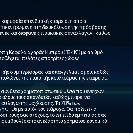
 κορυφαία επενδυτική εταιρεία, η οποία
 επικεντρωμένη στη διευκόλυνση της πρόσβασης
ενες και διαφανείς πρακτικές συναλλαγών, καθώς
τροπή Κεφαλαιαγοράς Κύπρου (“ΕΚΚ”) με αριθμό
ποδέχεται πελάτες από τρίτες χώρες.
ηθικής συμπεριφοράς και επαγγελματισμού, καθώς
πυλώνες της εταιρικής κουλτούρας της εταιρείας.
αι σύνθετα χρηματοπιστωτικά μέσα που ενέχουν
ια όλους τους επενδυτές, καθώς μπορεί να
ίου λόγω της μόχλευσης. Το
70%
των
ή CFDs με αυτόν τον πάροχο. Θα πρέπει να
δυτικούς σας στόχους, το επίπεδο εμπειρίας σας,
ετε συμβουλές από ανεξάρτητο χρηματοοικονομικό