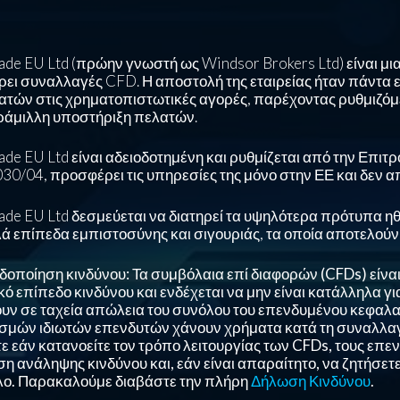
de EU Ltd (πρώην γνωστή ως Windsor Brokers Ltd) είναι μια
ει συναλλαγές CFD. Η αποστολή της εταιρείας ήταν πάντα
ατών στις χρηματοπιστωτικές αγορές, παρέχοντας ρυθμιζόμ
ράμιλλη υποστήριξη πελατών.
ade EU Ltd είναι αδειοδοτημένη και ρυθμίζεται από την Επι
030/04, προσφέρει τις υπηρεσίες της μόνο στην ΕΕ και δεν α
ade EU Ltd δεσμεύεται να διατηρεί τα υψηλότερα πρότυπα 
ά επίπεδα εμπιστοσύνης και σιγουριάς, τα οποία αποτελούν 
δοποίηση κινδύνου: Τα συμβόλαια επί διαφορών (CFDs) είν
ό επίπεδο κινδύνου και ενδέχεται να μην είναι κατάλληλα γ
υν σε ταχεία απώλεια του συνόλου του επενδυμένου κεφαλα
σμών ιδιωτών επενδυτών χάνουν χρήματα κατά τη συναλλαγ
ε εάν κατανοείτε τον τρόπο λειτουργίας των CFDs, τους επεν
εση ανάληψης κινδύνου και, εάν είναι απαραίτητο, να ζητήσ
ο. Παρακαλούμε διαβάστε την πλήρη
Δήλωση Κινδύνου
.