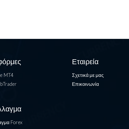
φόρμες
Εταιρεία
de MT4
Σχετικά με μας
bTrader
Επικοινωνία
λλαγμα
γμα Forex