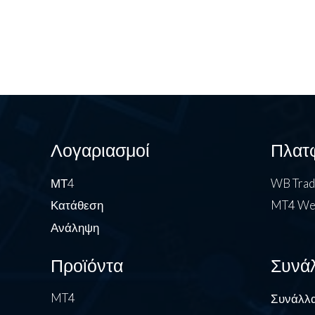
Λογαριασμοί
Πλατ
ΜΤ4
WB Tra
Κατάθεση
MT4 We
Ανάληψη
Προϊόντα
Συνά
MT4
Συνάλλα