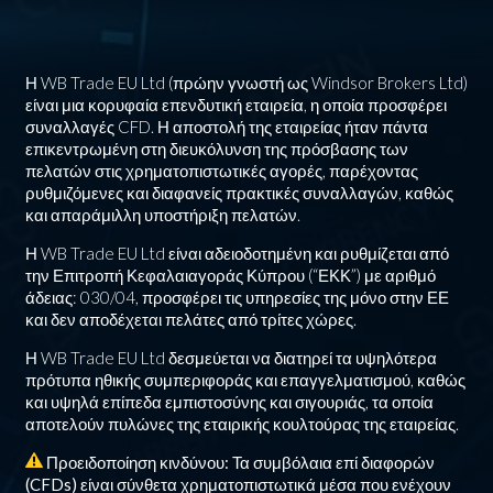
Η WB Trade EU Ltd (πρώην γνωστή ως Windsor Brokers Ltd)
είναι μια κορυφαία επενδυτική εταιρεία, η οποία προσφέρει
συναλλαγές CFD. Η αποστολή της εταιρείας ήταν πάντα
επικεντρωμένη στη διευκόλυνση της πρόσβασης των
πελατών στις χρηματοπιστωτικές αγορές, παρέχοντας
ρυθμιζόμενες και διαφανείς πρακτικές συναλλαγών, καθώς
και απαράμιλλη υποστήριξη πελατών.
Η WB Trade EU Ltd είναι αδειοδοτημένη και ρυθμίζεται από
την Επιτροπή Κεφαλαιαγοράς Κύπρου (“ΕΚΚ”) με αριθμό
άδειας: 030/04, προσφέρει τις υπηρεσίες της μόνο στην ΕΕ
και δεν αποδέχεται πελάτες από τρίτες χώρες.
Η WB Trade EU Ltd δεσμεύεται να διατηρεί τα υψηλότερα
πρότυπα ηθικής συμπεριφοράς και επαγγελματισμού, καθώς
και υψηλά επίπεδα εμπιστοσύνης και σιγουριάς, τα οποία
αποτελούν πυλώνες της εταιρικής κουλτούρας της εταιρείας.
Προειδοποίηση κινδύνου: Τα συμβόλαια επί διαφορών
(CFDs) είναι σύνθετα χρηματοπιστωτικά μέσα που ενέχουν