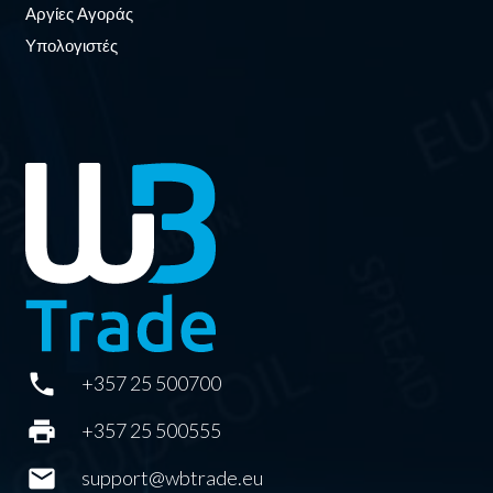
Αργίες Αγοράς
Υπολογιστές
phone
+357 25 500700
print
+357 25 500555
mail
support@wbtrade.eu