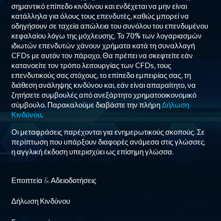
σημαντικό επίπεδο κινδύνου και ενδέχεται να μην είναι
κατάλληλα για όλους τους επενδυτές, καθώς μπορεί να
οδηγήσουν σε ταχεία απώλεια του συνόλου του επενδυμένου
κεφαλαίου λόγω της μόχλευσης. Το
70%
των λογαριασμών
ιδιωτών επενδυτών χάνουν χρήματα κατά τη συναλλαγή
CFDs με αυτόν τον πάροχο. Θα πρέπει να σκεφτείτε εάν
κατανοείτε τον τρόπο λειτουργίας των CFDs, τους
επενδυτικούς σας στόχους, το επίπεδο εμπειρίας σας, τη
διάθεση ανάληψης κινδύνου και, εάν είναι απαραίτητο, να
ζητήσετε συμβουλές από ανεξάρτητο χρηματοοικονομικό
σύμβουλο. Παρακαλούμε διαβάστε την πλήρη
Δήλωση
Κινδύνου
.
Οι μεταφράσεις παρέχονται για ενημερωτικούς σκοπούς. Σε
περίπτωση που υπάρξουν διαφορές ανάμεσα στις γλώσσες,
η αγγλική έκδοση υπερισχύει ως επίσημη γλώσσα.
Εποπτεία & Αδειοδοτήσεις
Δήλωση Κινδύνου