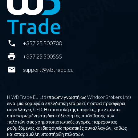
phone
+357 25 500700
print
+357 25 500555
mail
support@wbtrade.eu
Η WB Trade EU Ltd (πρώην γνωστή ως Windsor Brokers Ltd)
είναι μια κορυφαία επενδυτική εταιρεία, η οποία προσφέρει
συναλλαγές CFD. Η αποστολή της εταιρείας ήταν πάντα
επικεντρωμένη στη διευκόλυνση της πρόσβασης των
πελατών στις χρηματοπιστωτικές αγορές, παρέχοντας
ρυθμιζόμενες και διαφανείς πρακτικές συναλλαγών, καθώς
και απαράμιλλη υποστήριξη πελατών.