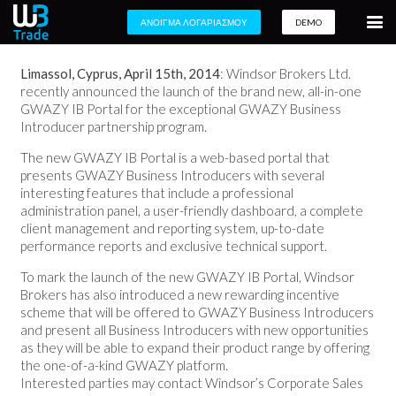
ΑΝΟΙΓΜΑ ΛΟΓΑΡΙΑΣΜΟΥ
DEMO
Limassol, Cyprus, April 15th, 2014
: Windsor Brokers Ltd.
recently announced the launch of the brand new, all-in-one
GWAZY IB Portal for the exceptional GWAZY Business
Introducer partnership program.
The new GWAZY IB Portal is a web-based portal that
presents GWAZY Business Introducers with several
interesting features that include a professional
administration panel, a user-friendly dashboard, a complete
client management and reporting system, up-to-date
performance reports and exclusive technical support.
To mark the launch of the new GWAZY IB Portal, Windsor
Brokers has also introduced a new rewarding incentive
scheme that will be offered to GWAZY Business Introducers
and present all Business Introducers with new opportunities
as they will be able to expand their product range by offering
the one-of-a-kind GWAZY platform.
Interested parties may contact Windsor’s Corporate Sales