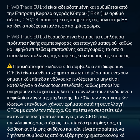
Η WB Trade EU Ltd είναι αδειοδοτημένη και ρυθμίζεται από
την Επιτροπή Κεφαλαιαγοράς Κύπρου (“ΕΚΚ”) με αριθμό
άδειας: 030/04, προσφέρει τις υπηρεσίες της μόνο στην ΕΕ
και δεν αποδέχεται πελάτες από τρίτες χώρες.
Η WB Trade EU Ltd δεσμεύεται να διατηρεί τα υψηλότερα
πρότυπα ηθικής συμπεριφοράς και επαγγελματισμού, καθώς
και υψηλά επίπεδα εμπιστοσύνης και σιγουριάς, τα οποία
αποτελούν πυλώνες της εταιρικής κουλτούρας της εταιρείας.
Προειδοποίηση κινδύνου: Τα συμβόλαια επί διαφορών
(CFDs) είναι σύνθετα χρηματοπιστωτικά μέσα που ενέχουν
σημαντικό επίπεδο κινδύνου και ενδέχεται να μην είναι
κατάλληλα για όλους τους επενδυτές, καθώς μπορεί να
οδηγήσουν σε ταχεία απώλεια του συνόλου του επενδυμένου
κεφαλαίου λόγω της μόχλευσης. Το
70%
των λογαριασμών
ιδιωτών επενδυτών χάνουν χρήματα κατά τη συναλλαγή
CFDs με αυτόν τον πάροχο. Θα πρέπει να σκεφτείτε εάν
κατανοείτε τον τρόπο λειτουργίας των CFDs, τους
επενδυτικούς σας στόχους, το επίπεδο εμπειρίας σας, τη
διάθεση ανάληψης κινδύνου και, εάν είναι απαραίτητο, να
ζητήσετε συμβουλές από ανεξάρτητο χρηματοοικονομικό